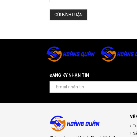
GỬI BÌNH LUẬN
ĐĂNG KÝ NHẬN TIN
VỀ
Tr
S