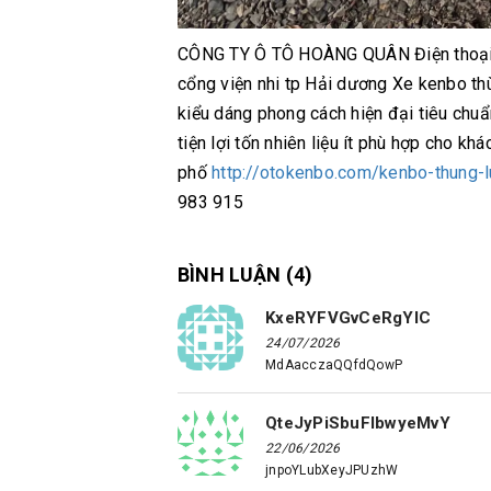
CÔNG TY Ô TÔ HOÀNG QUÂN Điện thoại 
cổng viện nhi tp Hải dương Xe kenbo thù
kiểu dáng phong cách hiện đại tiêu chuẩn
tiện lợi tốn nhiên liệu ít phù hợp cho 
phố
http://otokenbo.com/kenbo-thung
983 915
BÌNH LUẬN (
4
)
KxeRYFVGvCeRgYlC
24/07/2026
MdAacczaQQfdQowP
QteJyPiSbuFlbwyeMvY
22/06/2026
jnpoYLubXeyJPUzhW