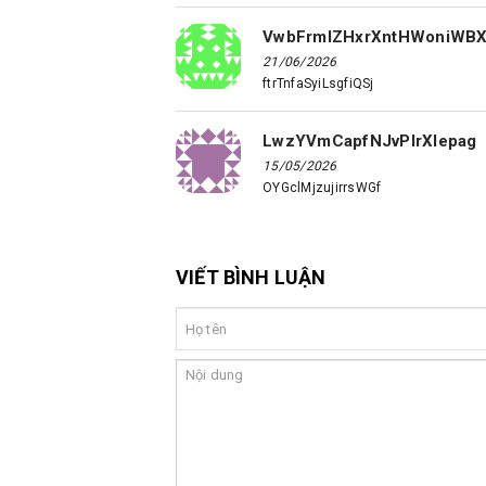
VwbFrmIZHxrXntHWoniWB
21/06/2026
ftrTnfaSyiLsgfiQSj
LwzYVmCapfNJvPlrXlepag
15/05/2026
OYGclMjzujirrsWGf
VIẾT BÌNH LUẬN