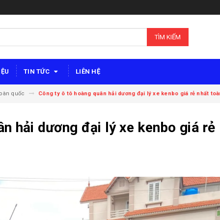
TÌM KIẾM
IỆU
TIN TỨC
LIÊN HỆ
toàn quốc
Công ty ô tô hoàng quân hải dương đại lý xe kenbo giá rẻ nhất to
n hải dương đại lý xe kenbo giá rẻ