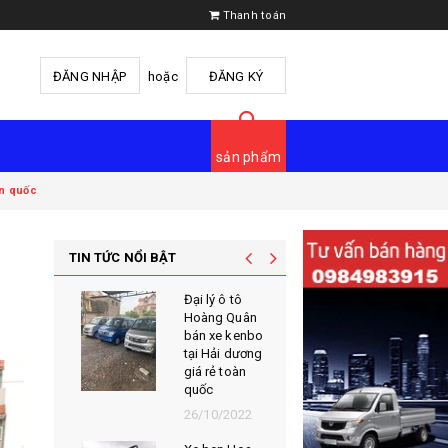
Thanh toán
ĐĂNG NHẬP
hoặc
ĐĂNG KÝ
sản phẩm
àn quốc
TIN TỨC NỔI BẬT
Công ty ô tô
Đại lý ô t
hoàng quân
Hoàng Q
hải dương đại
bán xe k
lý xe kenbo giá
tại Hải d
rẻ nhất toàn
giá rẻ toà
quốc
quốc
22/01/2023
26/10/20