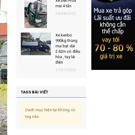
Đại lý xe tải
Xe ben H
hoa mai hải
mai 4 tấn
dương
24/08/20
08/12/2022
Đại lý xe tải
kenbo tại Hải
Xe kenbo
dương
990kg th
mui bạt d
28/11/2022
2.62m có 
hòa , tay l
điện
17/07/20
TAGS BÀI VIẾT
Danh mục hiện tại không có
tag nào.