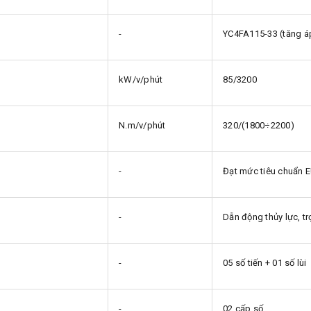
-
YC4FA115-33 (tăng á
kW/v/phút
85/3200
N.m/v/phút
320/(1800÷2200)
-
Đạt mức tiêu chuẩn E
-
Dẫn động thủy lực, tr
-
05 số tiến + 01 số lùi
-
02 cấp số