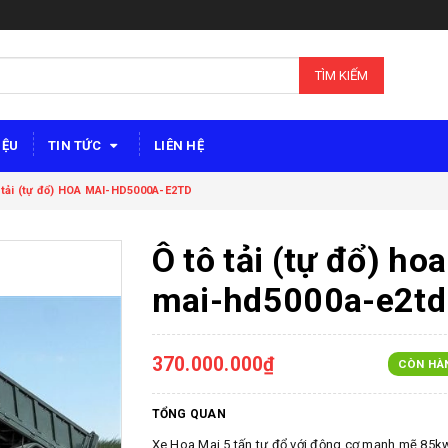
TÌM KIẾM
IỆU
TIN TỨC
LIÊN HỆ
 tải (tự đổ) HOA MAI-HD5000A-E2TD
Ô tô tải (tự đổ) hoa
mai-hd5000a-e2td
370.000.000₫
CÒN HÀ
TỔNG QUAN
Xe Hoa Mai 5 tấn tự đổ với động cơ mạnh mẽ 85k