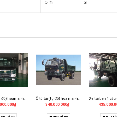
Chiếc
01
Ô tô tải (tự đổ) hoamai-hd3000a-e4td
Ô tô tải (tự đổ) hoa mai-hd3450b.4x4-e2td
.000.000₫
340.000.000₫
435.000.0