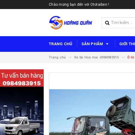
Chào mừng bạn đến với Ototaiben !
TRANG CHỦ
SẢN PHẨM
GIỚI TH
Trang chủ
Xe tải Hoa mai -0984983915
Ô tô