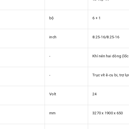
bộ
6 + 1
inch
8.25-16/8.25-16
-
Khí nén hai dòng (lốc
-
Trục vít ê-cu bi, trợ lự
Volt
24
mm
3270 x 1900 x 650