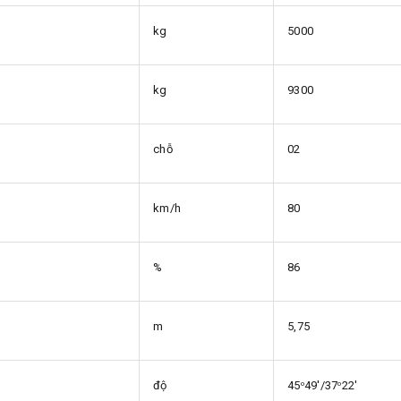
kg
5000
kg
9300
chỗ
02
km/h
80
%
86
m
5,75
độ
45
49'/37
22'
o
o