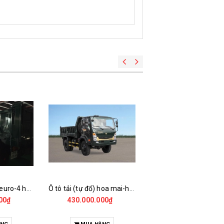
Xe tải ben 1 cầu euro-4 hoa mai hd4950b-e4td
Ô tô tải (tự đổ) hoa mai-hd5850a.4x4-e2td
00₫
430.000.000₫
400.000.000₫