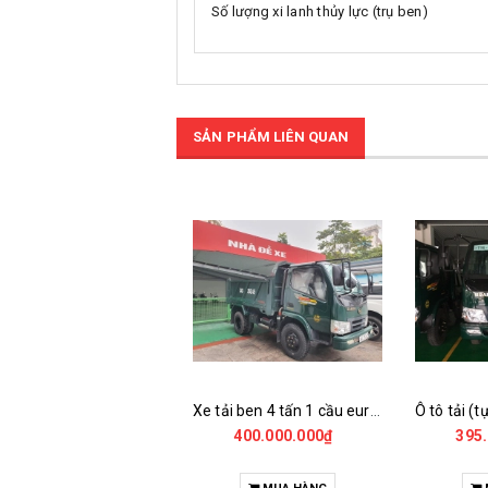
Số lượng xi lanh thủy lực (trụ ben)
SẢN PHẨM LIÊN QUAN
Hoa mai 1,25 tấn - hd1250a-e2td
Xe tải ben 4 tấn 1 cầu euro-4 hoa mai hd4000a-e4td
275.000.000₫
400.000.000₫
395