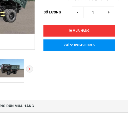
-
+
SỐ LƯỢNG
MUA HÀNG
Zalo: 0984983915
NG DẪN MUA HÀNG