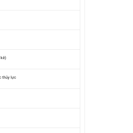
 kê)
c thủy lực