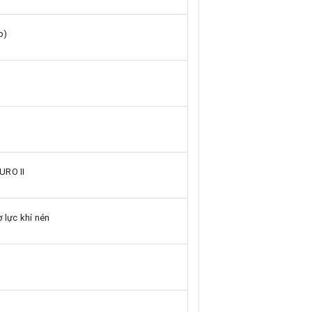
p)
URO II
ợ lực khí nén